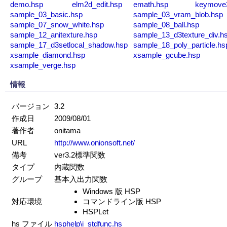
demo.hsp
elm2d_edit.hsp
emath.hsp
keymove
sample_03_basic.hsp
sample_03_vram_blob.hsp
sample_07_snow_white.hsp
sample_08_ball.hsp
sample_12_anitexture.hsp
sample_13_d3texture_div.h
sample_17_d3setlocal_shadow.hsp
sample_18_poly_particle.hs
xsample_diamond.hsp
xsample_gcube.hsp
xsample_verge.hsp
情報
バージョン
3.2
作成日
2009/08/01
著作者
onitama
URL
http://www.onionsoft.net/
備考
ver3.2標準関数
タイプ
内蔵関数
グループ
基本入出力関数
Windows 版 HSP
対応環境
コマンドライン版 HSP
HSPLet
hs ファイル
hsphelp\i_stdfunc.hs