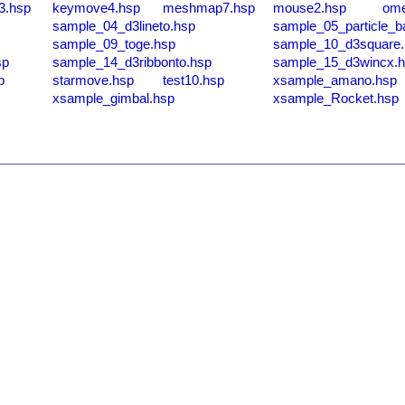
3.hsp
keymove4.hsp
meshmap7.hsp
mouse2.hsp
ome
sample_04_d3lineto.hsp
sample_05_particle_b
sample_09_toge.hsp
sample_10_d3square.
sp
sample_14_d3ribbonto.hsp
sample_15_d3wincx.
p
starmove.hsp
test10.hsp
xsample_amano.hsp
xsample_gimbal.hsp
xsample_Rocket.hsp