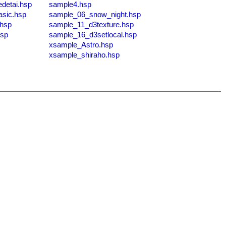
detai.hsp
sample4.hsp
asic.hsp
sample_06_snow_night.hsp
hsp
sample_11_d3texture.hsp
hsp
sample_16_d3setlocal.hsp
xsample_Astro.hsp
xsample_shiraho.hsp