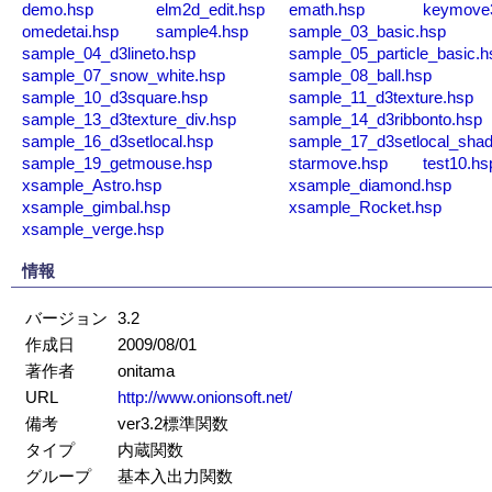
demo.hsp
elm2d_edit.hsp
emath.hsp
keymove
omedetai.hsp
sample4.hsp
sample_03_basic.hsp
sample_04_d3lineto.hsp
sample_05_particle_basic.h
sample_07_snow_white.hsp
sample_08_ball.hsp
sample_10_d3square.hsp
sample_11_d3texture.hsp
sample_13_d3texture_div.hsp
sample_14_d3ribbonto.hsp
sample_16_d3setlocal.hsp
sample_17_d3setlocal_sha
sample_19_getmouse.hsp
starmove.hsp
test10.hs
xsample_Astro.hsp
xsample_diamond.hsp
xsample_gimbal.hsp
xsample_Rocket.hsp
xsample_verge.hsp
情報
バージョン
3.2
作成日
2009/08/01
著作者
onitama
URL
http://www.onionsoft.net/
備考
ver3.2標準関数
タイプ
内蔵関数
グループ
基本入出力関数