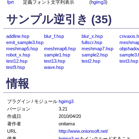
fprt
定義フォント文字列表示
(
hgimg3
)
サンプル逆引き (35)
addline.hsp
blur_f.hsp
blur_x.hsp
cnvaxis.
emit_sample3.hsp
fullscr.hsp
meshmap
meshmap5.hsp
meshmap6.hsp
meshmap7.hsp
objshado
robot_x.hsp
sample1.hsp
sample2.hsp
sample3.
test12.hsp
test13.hsp
test2.hsp
test3.hsp
test9.hsp
wave.hsp
情報
プラグイン / モジュール
hgimg3
バージョン
3.21
作成日
2010/04/20
著作者
onitama
URL
http://www.onionsoft.net/
備考
hgimg3.as
をインクルードすること。