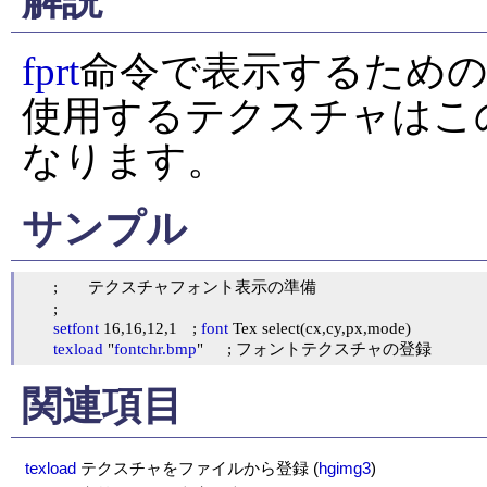
解説
fprt
命令で表示するための
使用するテクスチャはこ
なります。
サンプル
	;	テクスチャフォント表示の準備

	;

setfont
 16,16,12,1	; 
font
 Tex select(cx,cy,px,mode)

texload
 "
fontchr.bmp
"	; フォントテクスチャの登録
関連項目
texload
テクスチャをファイルから登録
(
hgimg3
)