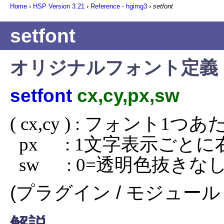
Home
›
HSP Version
3.21
›
Reference - hgimg3
›
setfont
setfont
オリジナルフォント定義
setfont
cx,cy,px,sw
( cx,cy ) : フォント1
  px      : 1文字表示ごとに右に移動するドット数

  sw      : 0=透明色抜
(プラグイン / モジュール 