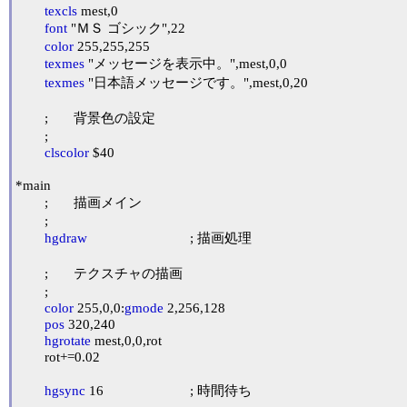
texcls
 mest,0

font
 "ＭＳ ゴシック",22

color
 255,255,255

texmes
 "メッセージを表示中。",mest,0,0

texmes
 "日本語メッセージです。",mest,0,20

	;	背景色の設定

	;

clscolor
 $40

*main

	;	描画メイン

	;

hgdraw
				; 描画処理

	;	テクスチャの描画

	;

color
 255,0,0:
gmode
 2,256,128

pos
 320,240

hgrotate
 mest,0,0,rot

	rot+=0.02

hgsync
 16			; 時間待ち
