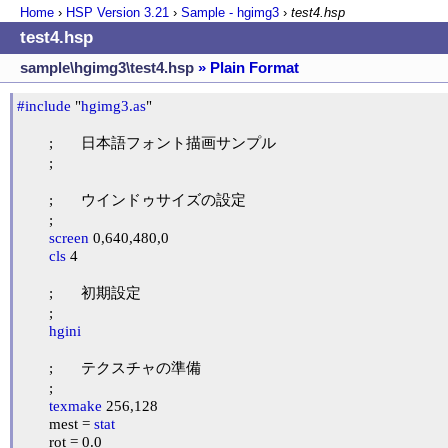
Home
›
HSP Version
3.21
›
Sample - hgimg3
›
test4.hsp
test4.hsp
sample\hgimg3\test4.hsp
» Plain Format
#include
 "
hgimg3.as
"

	;	日本語フォント描画サンプル

	;

	;	ウインドゥサイズの設定

	;

screen
 0,640,480,0

cls
 4

	;	初期設定

	;

hgini
	;	テクスチャの準備

	;

texmake
 256,128

	mest = 
stat
	rot = 0.0
