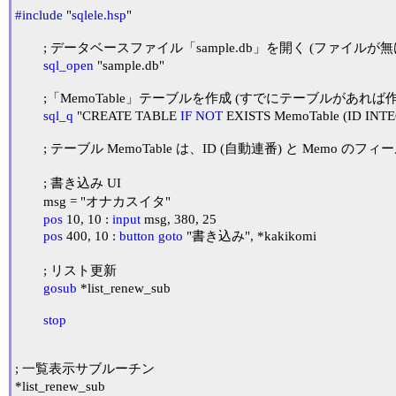
#include
 "
sqlele.hsp
"

	; データベースファイル「sample.db」を開く (ファイルが無ければ作成されます)

sql_open
 "sample.db"

	;「MemoTable」テーブルを作成 (すでにテーブルがあれば作成されません)

sql_q
 "CREATE TABLE 
IF
NOT
 EXISTS MemoTable (ID INT
	; テーブル MemoTable は、ID (自動連番) と Memo のフィールドを持っています

	; 書き込み UI

	msg = "オナカスイタ"

pos
 10, 10 : 
input
 msg, 380, 25

pos
 400, 10 : 
button
goto
 "書き込み", *kakikomi

	; リスト更新

gosub
 *list_renew_sub

stop
; 一覧表示サブルーチン

*list_renew_sub
