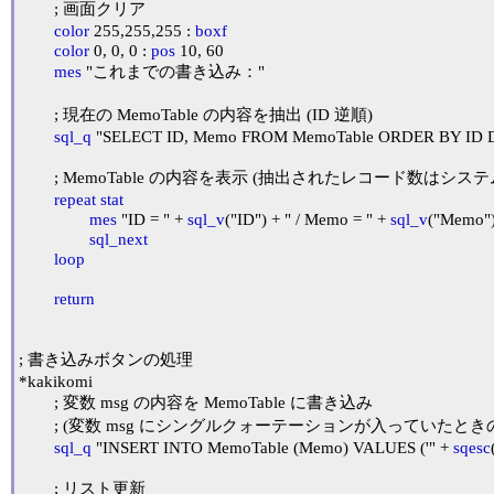
	; 画面クリア

color
 255,255,255 : 
boxf
color
 0, 0, 0 : 
pos
 10, 60

mes
 "これまでの書き込み："

	; 現在の MemoTable の内容を抽出 (ID 逆順)

sql_q
 "SELECT ID, Memo FROM MemoTable ORDER BY ID D
	; MemoTable の内容を表示 (抽出されたレコード数はシステ
repeat
stat
mes
 "ID = " + 
sql_v
("ID") + " / Memo = " + 
sql_v
("Memo")
sql_next
loop
return
; 書き込みボタンの処理

*kakikomi

	; 変数 msg の内容を MemoTable に書き込み

	; (変数 msg にシングルクォーテーションが入っていたと
sql_q
 "INSERT INTO MemoTable (Memo) VALUES ('" + 
sqesc
	; リスト更新
