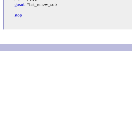
gosub
 *list_renew_sub

stop