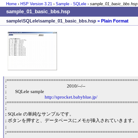
Home
›
HSP Version
3.21
›
Sample - SQLele
›
sample_01_basic_bbs.hsp
sample_01_basic_bbs.hsp
sample\SQLele\sample_01_basic_bbs.hsp
» Plain Format
;======================================================
;                                                 2010/--/--

;	SQLele sample

;                               
http://sprocket.babyblue.jp/
;======================================================
;

; SQLele の単純なサンプルです。

; ボタンを押すと、データベースにメモが挿入されていきます。

;

;======================================================