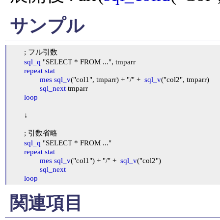
サンプル
	; フル引数

sql_q
 "SELECT * FROM ...", tmparr

repeat
stat
mes
sql_v
("col1", tmparr) + "/" +  
sql_v
("col2", tmparr)

sql_next
 tmparr

loop
	↓

	; 引数省略

sql_q
 "SELECT * FROM ..."

repeat
stat
mes
sql_v
("col1") + "/" +  
sql_v
("col2")

sql_next
loop
関連項目