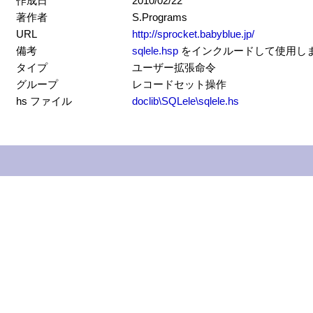
作成日
2010/02/22
著作者
S.Programs
URL
http://sprocket.babyblue.jp/
備考
sqlele.hsp
をインクルードして使用します。実
タイプ
ユーザー拡張命令
グループ
レコードセット操作
hs ファイル
doclib\SQLele\sqlele.hs