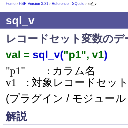
Home
›
HSP Version
3.21
›
Reference - SQLele
›
sql_v
sql_v
レコードセット変数のデ
val =
sql_v(
"p1", v1
)
"p1"	: カラム名

v1	: 対象レコードセット変
(プラグイン / モジュール 
解説