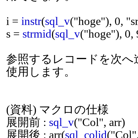
i = 
instr
(
sql_v
("hoge"), 0, "sr
s = 
strmid
(
sql_v
("hoge"), 0, 
参照するレコードを次へ
使用します。

(資料) マクロの仕様

展開前 : 
sql_v
("Col", arr)

展開後 : arr(
sql_colid
("Co