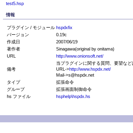
test5.hsp
情報
プラグイン / モジュール
hspdxfix
バージョン
0.19c
作成日
2007/06/19
著作者
Sinagawa(original by onitama)
URL
http://www.onionsoft.net/
当プラグインに関する質問、要望などはS
備考
URL->
http://www.hspdx.net/
Mail->s@hspdx.net
タイプ
拡張命令
グループ
拡張画面制御命令
hs ファイル
hsphelp\hspdx.hs