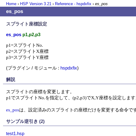
Home
›
HSP Version
3.21
›
Reference - hspdxfix
›
es_pos
es_pos
スプライト座標設定
es_pos
p1,p2,p3
p1=スプライトNo.

p2=スプライトX座標

p3=スプライトY座標
(プラグイン / モジュール :
hspdxfix
)
解説
スプライトの座標を変更します。

p1でスプライトNo.を指定して、(p2,p3)でX,Y座標を設定します
es_pos
は、設定済みのスプライトの座標だけを変更する命令で
サンプル逆引き (2)
test1.hsp