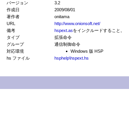
バージョン
3.2
作成日
2009/08/01
著作者
onitama
URL
http://www.onionsoft.net/
備考
hspext.as
をインクルードすること。
タイプ
拡張命令
グループ
通信制御命令
対応環境
Windows 版 HSP
hs ファイル
hsphelp\hspext.hs