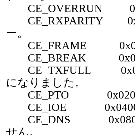
	CE_OVERRUN          0x0002  オーバーランエラー。 

	CE_RXPARITY         0x0004  受信時のパリティエラ
ー。 

	CE_FRAME            0x0008  フレーミングエラー。 

	CE_BREAK            0x0010  ブレーク状態。 

	CE_TXFULL           0x0100  送信バッファがいっぱい
になりました。 

	CE_PTO              0x0200  タイムアウト。

	CE_IOE              0x0400  一般 I/O エラー。 

	CE_DNS              0x0800  デバイスが選択されていま
せん。
