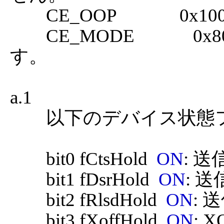
	CE_OOP              0x1000  給紙切れエラー。

	CE_MODE             0x8000  サポート外のモードで
す。

a.1

	以下のデバイス状態フラグが代入されます。

	bit0 fCtsHold  
ON
: 送
	bit1 fDsrHold  
ON
: 送
	bit2 fRlsdHold  
ON
: 送
	bit3 fXoffHold  
ON
: 