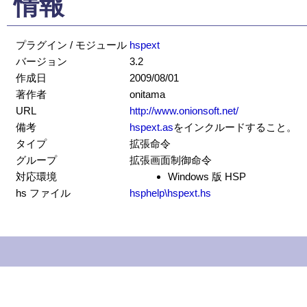
情報
プラグイン / モジュール
hspext
バージョン
3.2
作成日
2009/08/01
著作者
onitama
URL
http://www.onionsoft.net/
備考
hspext.as
をインクルードすること。
タイプ
拡張命令
グループ
拡張画面制御命令
対応環境
Windows 版 HSP
hs ファイル
hsphelp\hspext.hs