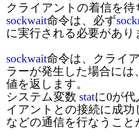
sockwait
命令は、必ず
soc
に実行される必要がありま
sockwait
命令は、クライ
ラーが発生した場合には
値を返します。

システム変数 
stat
に0が
イアントとの接続に成功
などの通信を行なうこと