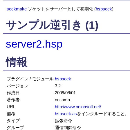
sockmake
ソケットをサーバーとして初期化
(
hspsock
)
サンプル逆引き (1)
server2.hsp
情報
プラグイン / モジュール
hspsock
バージョン
3.2
作成日
2009/08/01
著作者
onitama
URL
http://www.onionsoft.net/
備考
hspsock.as
をインクルードすること。
タイプ
拡張命令
グループ
通信制御命令