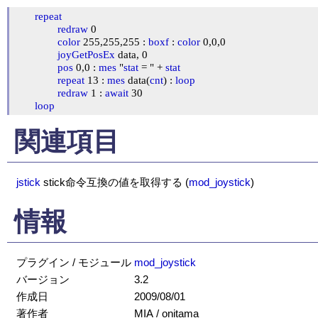
repeat
redraw
 0

color
 255,255,255 : 
boxf
 : 
color
 0,0,0

joyGetPosEx
 data, 0

pos
 0,0 : 
mes
 "
stat
 = " + 
stat
repeat
 13 : 
mes
 data(
cnt
) : 
loop
redraw
 1 : 
await
 30

loop
関連項目
jstick
stick命令互換の値を取得する
(
mod_joystick
)
情報
プラグイン / モジュール
mod_joystick
バージョン
3.2
作成日
2009/08/01
著作者
MIA / onitama