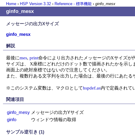
Home
›
HSP Version
3.32
›
Reference - 標準機能
›
ginfo_mesx
ginfo_mesx
メッセージの出力Xサイズ
ginfo_mesx
解説
最後に
mes
, 
print
命令により出力されたメッセージのXサイズが代
サイズは、 X座標にどれだけのドット数で描画されたかを示しま
画面上の絶対座標ではないので注意してください。

また、複数行ある文字列を出力した場合は、最後の行にあたるサ
※このシステム変数は、マクロとして
hspdef.as
内で定義されて
関連項目
ginfo_mesy
メッセージの出力Yサイズ
ginfo
ウィンドウ情報の取得
サンプル逆引き (1)