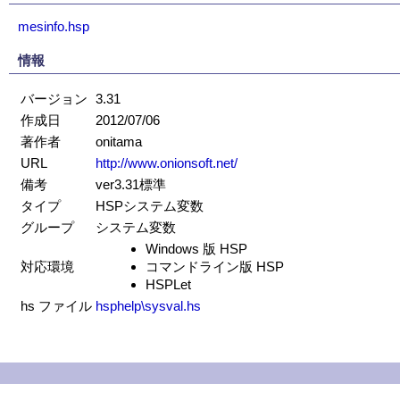
mesinfo.hsp
情報
バージョン
3.31
作成日
2012/07/06
著作者
onitama
URL
http://www.onionsoft.net/
備考
ver3.31標準
タイプ
HSPシステム変数
グループ
システム変数
Windows 版 HSP
対応環境
コマンドライン版 HSP
HSPLet
hs ファイル
hsphelp\sysval.hs