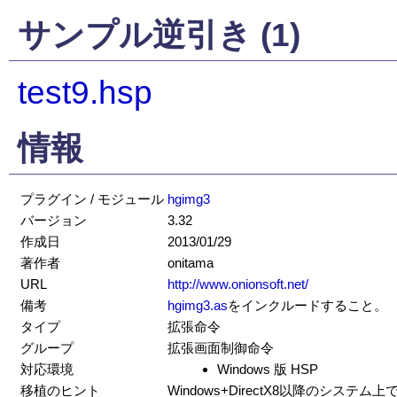
サンプル逆引き (1)
test9.hsp
情報
プラグイン / モジュール
hgimg3
バージョン
3.32
作成日
2013/01/29
著作者
onitama
URL
http://www.onionsoft.net/
備考
hgimg3.as
をインクルードすること。
タイプ
拡張命令
グループ
拡張画面制御命令
対応環境
Windows 版 HSP
移植のヒント
Windows+DirectX8以降のシステ