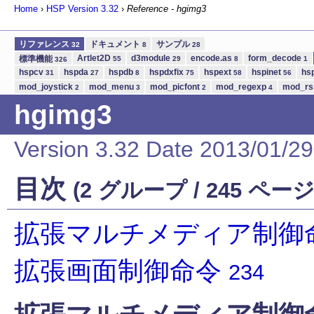
Home
›
HSP Version
3.32
›
Reference - hgimg3
リファレンス
ドキュメント
サンプル
32
8
28
Artlet2D
d3module
encode.as
form_decode
標準機能
55
29
8
1
326
hspcv
hspda
hspdb
hspdxfix
hspext
hspinet
hs
31
27
8
75
58
56
mod_joystick
mod_menu
mod_picfont
mod_regexp
mod_r
2
3
2
4
hgimg3
Version 3.32 Date 2013/01/29
目次
(2 グループ / 245 ページ
拡張マルチメディア制御
拡張画面制御命令
234