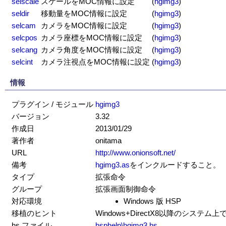
selscale
スケールをMOC情報に設定
(
hgimg3
)
seldir
移動量をMOC情報に設定
(
hgimg3
)
selcam
カメラをMOC情報に設定
(
hgimg3
)
selcpos
カメラ座標をMOC情報に設定
(
hgimg3
)
selcang
カメラ角度をMOC情報に設定
(
hgimg3
)
selcint
カメラ注視点をMOC情報に設定
(
hgimg3
)
情報
プラグイン / モジュール
hgimg3
バージョン
3.32
作成日
2013/01/29
著作者
onitama
URL
http://www.onionsoft.net/
備考
hgimg3.as
をインクルードすること。
タイプ
拡張命令
グループ
拡張画面制御命令
対応環境
Windows 版 HSP
移植のヒント
Windows+DirectX8以降のシステ
hs ファイル
hsphelp\hgimg3.hs