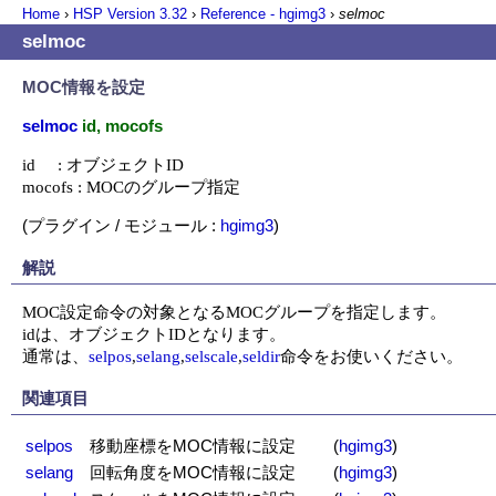
Home
›
HSP Version
3.32
›
Reference - hgimg3
›
selmoc
selmoc
MOC情報を設定
selmoc
id, mocofs
id     : オブジェクトID

mocofs : MOCのグループ指定
(プラグイン / モジュール :
hgimg3
)
解説
MOC設定命令の対象となるMOCグループを指定します。

idは、オブジェクトIDとなります。

通常は、
selpos
,
selang
,
selscale
,
seldir
命令をお使いください。
関連項目
selpos
移動座標をMOC情報に設定
(
hgimg3
)
selang
回転角度をMOC情報に設定
(
hgimg3
)