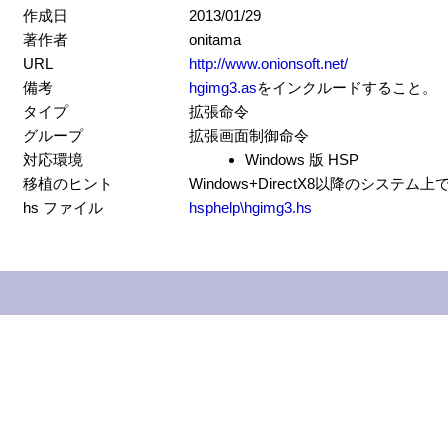
作成日
2013/01/29
著作者
onitama
URL
http://www.onionsoft.net/
備考
hgimg3.as
をインクルードすること。
タイプ
拡張命令
グループ
拡張画面制御命令
対応環境
Windows 版 HSP
移植のヒント
Windows+DirectX8以降のシステ
hs ファイル
hsphelp\hgimg3.hs