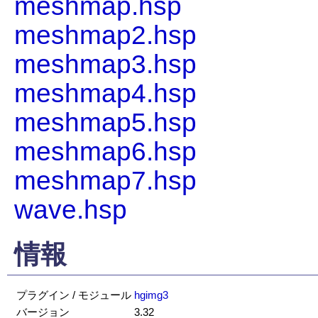
meshmap.hsp
meshmap2.hsp
meshmap3.hsp
meshmap4.hsp
meshmap5.hsp
meshmap6.hsp
meshmap7.hsp
wave.hsp
情報
プラグイン / モジュール
hgimg3
バージョン
3.32