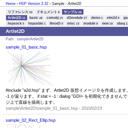
Home
›
HSP Version
3.32
›
Sample - Artlet2D
リファレンス
ドキュメント
サンプル
32
8
28
Artlet2D
basic
comobj
d3module
demo
elm2d
g
11
48
19
27
1
9
hspsock
hspusbio
llmod3
misc
module
new
obaq
5
1
9
15
8
18
1
Artlet2D
Path : sample\Artlet2D
sample_01_basic.hsp
#include "a2d.hsp" まず、Artlet2D 仮想イメージ 0 を作成し
-1 が返ります。 if stat = -1 : dialog "GDI+ を初期化できま
ジ上で直線を描画します。
sample\Artlet2D\sample_01_basic.hsp - 2010/02/19
sample_02_Rect_Ellip.hsp