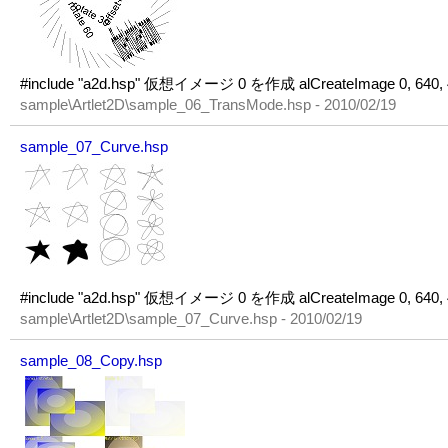
#include "a2d.hsp" 仮想イメージ 0 を作成 alCreateImage 0, 640
sample\Artlet2D\sample_06_TransMode.hsp - 2010/02/19
sample_07_Curve.hsp
#include "a2d.hsp" 仮想イメージ 0 を作成 alCreateImage 0, 640
sample\Artlet2D\sample_07_Curve.hsp - 2010/02/19
sample_08_Copy.hsp