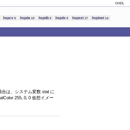
OHDL
hspcv
hspda
hspdb
hspdx
hspext
hspinet
5
10
3
5
17
14
かった場合は、システム変数 stat に
olor 255, 0, 0 仮想イメー