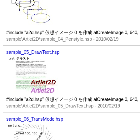
#include "a2d.hsp" 仮想イメージ 0 を作成 alCreateImage 0, 640
sample\Artlet2D\sample_04_Penstyle.hsp - 2010/02/19
sample_05_DrawText.hsp
#include "a2d.hsp" 仮想イメージ 0 を作成 alCreateImage 0, 640
sample\Artlet2D\sample_05_DrawText.hsp - 2010/02/19
sample_06_TransMode.hsp