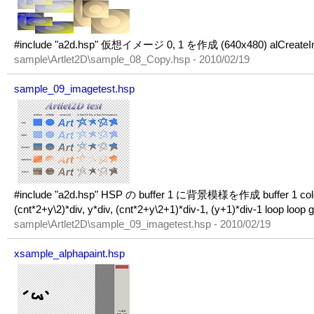
#include "a2d.hsp" 仮想イメージ 0, 1 を作成 (640x480) alCreate
sample\Artlet2D\sample_08_Copy.hsp - 2010/02/19
sample_09_imagetest.hsp
#include "a2d.hsp" HSP の buffer 1 に背景模様を作成 buffer 1 color 222, 
(cnt*2+y\2)*div, y*div, (cnt*2+y\2+1)*div-1, (y+1)*div-1 loop loo
sample\Artlet2D\sample_09_imagetest.hsp - 2010/02/19
xsample_alphapaint.hsp