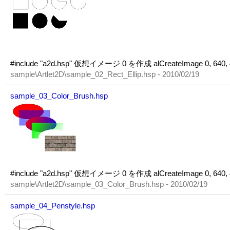
#include "a2d.hsp" 仮想イメージ 0 を作成 alCreateImage 0, 640
sample\Artlet2D\sample_02_Rect_Ellip.hsp - 2010/02/19
sample_03_Color_Brush.hsp
#include "a2d.hsp" 仮想イメージ 0 を作成 alCreateImage 0, 640
sample\Artlet2D\sample_03_Color_Brush.hsp - 2010/02/19
sample_04_Penstyle.hsp