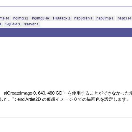
ame
hgimg
hgimg3
HIDaspx
hsp3dish
hsp3imp
hspcl
20
12
40
2
8
1
10
SQLele
ssaver
3
3
1
ます。 alCreateImage 0, 640, 480 GDI+ を使用することができな
せんでした。" : end Artlet2D の仮想イメージ 0 での描画色を設定します。 alC