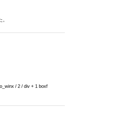
した。
winx / 2 / div + 1 boxf