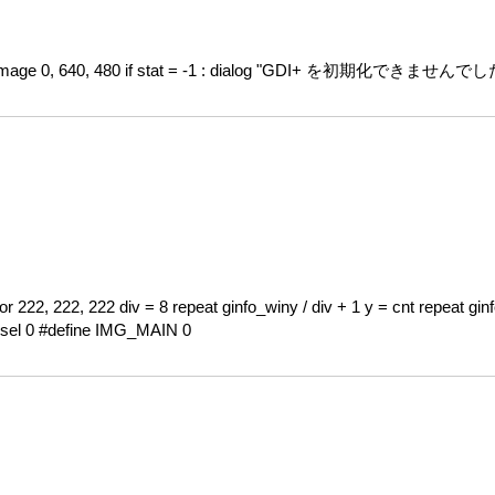
Image 0, 640, 480 if stat = -1 : dialog "GDI+ を初期化できませんで
222, 222 div = 8 repeat ginfo_winy / div + 1 y = cnt repeat ginfo_
p gsel 0 #define IMG_MAIN 0