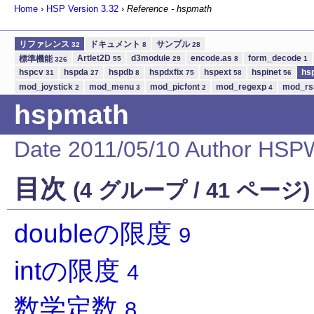
Home
›
HSP Version
3.32
›
Reference - hspmath
リファレンス
ドキュメント
サンプル
32
8
28
Artlet2D
d3module
encode.as
form_decode
標準機能
55
29
8
1
326
hspcv
hspda
hspdb
hspdxfix
hspext
hspinet
hs
31
27
8
75
58
56
mod_joystick
mod_menu
mod_picfont
mod_regexp
mod_r
2
3
2
4
hspmath
Date 2011/05/10 Author HSPW
目次
(4 グループ / 41 ページ)
doubleの限度
9
intの限度
4
数学定数
8