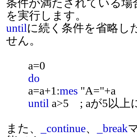
条件が満たされている場
until
に続く条件を省略し
せん。

	a=0

do
	a=a+1:
mes
 "A="+a

until
 a>5    ; aが
また、
_continue
、
_break