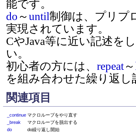
do
～
until
制御は、プリプ
実現されています。

CやJava等に近い記述
い。

初心者の方には、
repeat
～
を組み合わせた繰り返し
関連項目
_continue
マクロループをやり直す
_break
マクロループを脱出する
do
do繰り返し開始