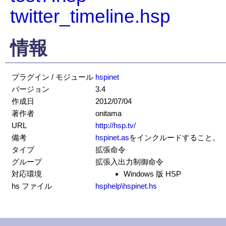
twitter_timeline.hsp
情報
プラグイン / モジュール
hspinet
バージョン
3.4
作成日
2012/07/04
著作者
onitama
URL
http://hsp.tv/
備考
hspinet.as
をインクルードすること。
タイプ
拡張命令
グループ
拡張入出力制御命令
対応環境
Windows 版 HSP
hs ファイル
hsphelp\hspinet.hs