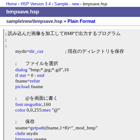
Home
›
HSP Version
3.4
›
Sample - new
›
bmpsave.hsp
bmpsave.hsp
sample\new\bmpsave.hsp
» Plain Format
; 読み込んだ画像を加工してBMPで出力するプログラム

;

;

	mydir=
dir_cur
			; 現在のディレクトリを保存

	;	ファイルを選択

dialog
 "bmp;*.jpg;*.gif",16

if
stat
 = 0 : 
end
	fname=
refstr
picload
 fname

	;	@を画面に書く

font
msgothic
,160

color
 0,0,255:
mes
 "@"

	;	保存

	sname=
getpath
(fname,1+8)+"_mod_bmp"

chdir
 mydir

bmpsave
 sname
