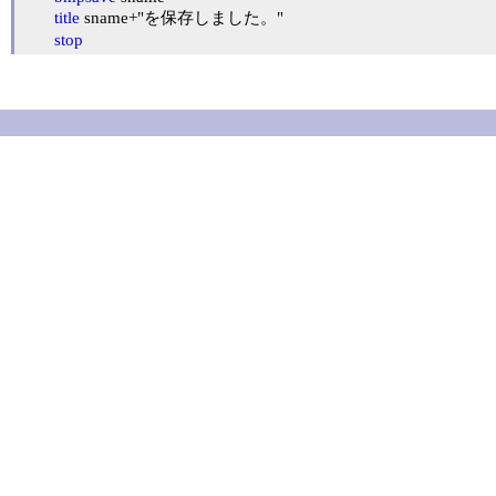
title
 sname+"を保存しました。"

stop