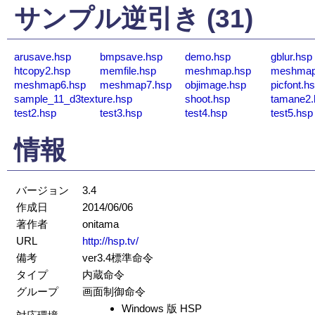
サンプル逆引き (31)
arusave.hsp
bmpsave.hsp
demo.hsp
gblur.hsp
htcopy2.hsp
memfile.hsp
meshmap.hsp
meshmap
meshmap6.hsp
meshmap7.hsp
objimage.hsp
picfont.h
sample_11_d3texture.hsp
shoot.hsp
tamane2.
test2.hsp
test3.hsp
test4.hsp
test5.hsp
情報
バージョン
3.4
作成日
2014/06/06
著作者
onitama
URL
http://hsp.tv/
備考
ver3.4標準命令
タイプ
内蔵命令
グループ
画面制御命令
Windows 版 HSP