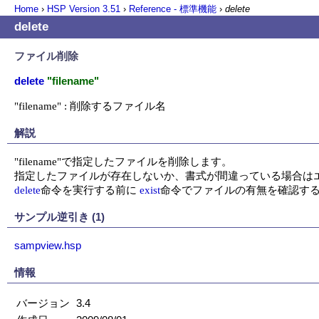
Home
›
HSP Version
3.51
›
Reference - 標準機能
›
delete
delete
ファイル削除
delete
"filename"
"filename" : 削除するファイル名
解説
"filename"で指定したファイルを削除します。

delete
命令を実行する前に 
exist
命令でファイルの有無を確認す
サンプル逆引き (1)
sampview.hsp
情報
バージョン
3.4