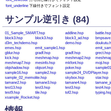
font_underline
下線付きでフォント設定
サンプル逆引き (84)
01_Sample_SMART.hsp
addline.hsp
battle.hsp
block3.hsp
block3.hsp
block3_ad.hsp
bmpsave
d3m_techdemo.hsp
demo.hsp
doukutu.
emes.hsp
emit_sample1.hsp
emit_sam
gblur.hsp
gradf.hsp
gradf.hsp
grect.hsp
kick.hsp
meshmap.hsp
meshmap2.hsp
meshmap
meshmap7.hsp
mesinfo.hsp
mkfont.hsp
moji.hsp
objshadow.hsp
objsort.hsp
poker.hsp
sample01
sample16.hsp
sample2.hsp
sample24_DVDPlayer.hsp
sample_02_memolite.hsp
skybox.hsp
star.hsp
tamane2.hsp
tamane3.hsp
tamane4.hsp
tamane_j
test13.hsp
test3.hsp
test3.hsp
test4.hsp
test9.hsp
tile.hsp
tof2.hsp
typing.hs
xsample_Rocket.hsp
情報