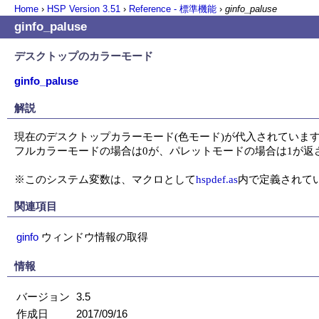
Home
›
HSP Version
3.51
›
Reference - 標準機能
›
ginfo_paluse
ginfo_paluse
デスクトップのカラーモード
ginfo_paluse
解説
現在のデスクトップカラーモード(色モード)が代入されています
フルカラーモードの場合は0が、パレットモードの場合は1が返さ
※このシステム変数は、マクロとして
hspdef.as
内で定義されて
関連項目
ginfo
ウィンドウ情報の取得
情報
バージョン
3.5
作成日
2017/09/16