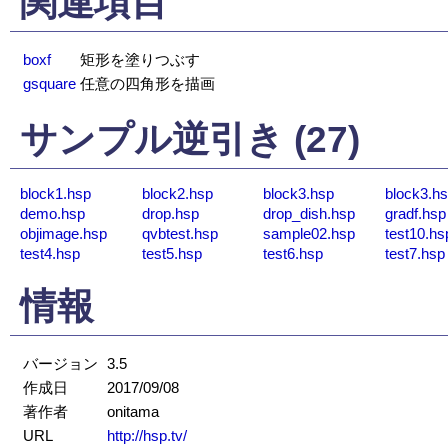
関連項目
boxf
矩形を塗りつぶす
gsquare
任意の四角形を描画
サンプル逆引き (27)
block1.hsp
block2.hsp
block3.hsp
block3.h
demo.hsp
drop.hsp
drop_dish.hsp
gradf.hsp
objimage.hsp
qvbtest.hsp
sample02.hsp
test10.hs
test4.hsp
test5.hsp
test6.hsp
test7.hsp
情報
バージョン
3.5
作成日
2017/09/08
著作者
onitama
URL
http://hsp.tv/