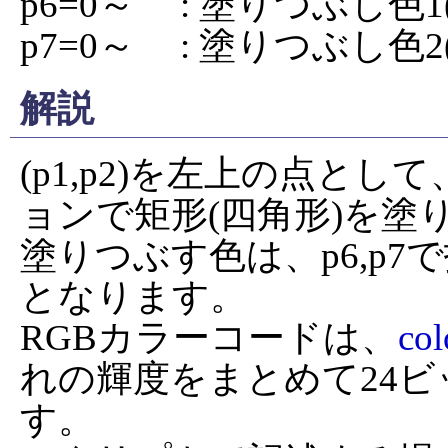
p6=0～     : 塗りつぶし
p7=0～     : 塗りつぶし
解説
(p1,p2)を左上の点として
ョンで矩形(四角形)を塗
塗りつぶす色は、p6,p7
となります。

RGBカラーコードは、
col
れの輝度をまとめて24
す。
