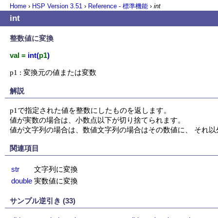
Home
›
HSP Version
3.51
›
Reference - 標準機能
›
int
int
整数値に変換
val =
int(
p1
)
p1 : 変換元の値または変数
解説
p1で指定された値を整数にしたものを返します。

値が実数の場合は、小数点以下が切り捨てられます。

値が文字列の場合は、数値文字列の場合はその数値に、 それ以
関連項目
str
文字列に変換
double
実数値に変換
サンプル逆引き (33)