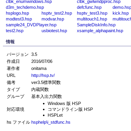
clbk_enumwindows.hsp
clbk_gwlwndpproc.hsp
d3m_techdemo.hsp
defcfunc.hsp
demo.hs
hsplogo.hsp
hsptv_test2.hsp
hsptv_test3.hsp
kick.hsp
modtest3.hsp
modvar.hsp
multitouch1.hsp
multitouc
sample24_DVDPlayer.hsp
SampleDiskInfo.hsp
test2.hsp
usbiotest.hsp
xsample_alphapaint.hsp
情報
バージョン
3.5
作成日
2016/07/06
著作者
onitama
URL
http://hsp.tv/
備考
ver3.5標準関数
タイプ
内蔵関数
グループ
基本入出力関数
Windows 版 HSP
対応環境
コマンドライン版 HSP
HSPLet
hs ファイル
hsphelp\i_stdfunc.hs