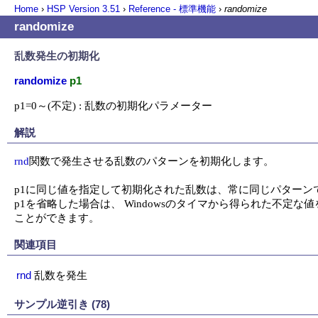
Home
›
HSP Version
3.51
›
Reference - 標準機能
›
randomize
randomize
乱数発生の初期化
randomize
p1
p1=0～(不定) : 乱数の初期化パラメーター
解説
rnd
関数で発生させる乱数のパターンを初期化します。

p1に同じ値を指定して初期化された乱数は、常に同じパターン
p1を省略した場合は、 Windowsのタイマから得られた不
ことができます。
関連項目
rnd
乱数を発生
サンプル逆引き (78)