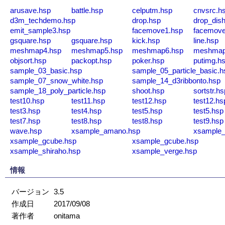
arusave.hsp
battle.hsp
celputm.hsp
cnvsrc.h
d3m_techdemo.hsp
drop.hsp
drop_dis
emit_sample3.hsp
facemove1.hsp
facemove
gsquare.hsp
gsquare.hsp
kick.hsp
line.hsp
meshmap4.hsp
meshmap5.hsp
meshmap6.hsp
meshmap
objsort.hsp
packopt.hsp
poker.hsp
putimg.h
sample_03_basic.hsp
sample_05_particle_basic.h
sample_07_snow_white.hsp
sample_14_d3ribbonto.hsp
sample_18_poly_particle.hsp
shoot.hsp
sortstr.hs
test10.hsp
test11.hsp
test12.hsp
test12.hs
test3.hsp
test4.hsp
test5.hsp
test5.hsp
test7.hsp
test8.hsp
test8.hsp
test9.hsp
wave.hsp
xsample_amano.hsp
xsample_
xsample_gcube.hsp
xsample_gcube.hsp
xsample_shiraho.hsp
xsample_verge.hsp
情報
バージョン
3.5
作成日
2017/09/08
著作者
onitama