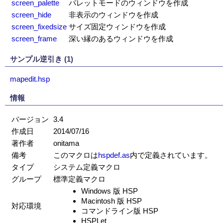
screen_palette
パレットモードのウィンドウを作成
screen_hide
非表示のウィンドウを作成
screen_fixedsize
サイズ固定ウィンドウを作成
screen_frame
深い縁のあるウィンドウを作成
サンプル逆引き (1)
mapedit.hsp
情報
バージョン
3.4
作成日
2014/07/16
著作者
onitama
備考
このマクロは
hspdef.as
内で定義されています。
タイプ
システム定義マクロ
グループ
標準定義マクロ
Windows 版 HSP
Macintosh 版 HSP
対応環境
コマンドライン版 HSP
HSPLet