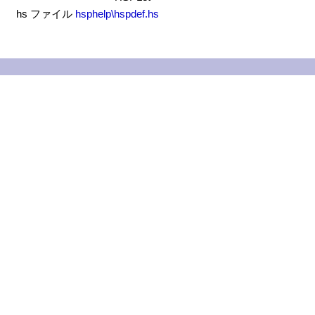
hs ファイル
hsphelp\hspdef.hs