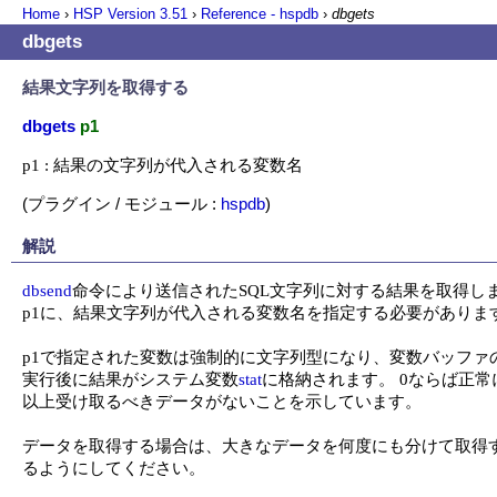
Home
›
HSP Version
3.51
›
Reference - hspdb
›
dbgets
dbgets
結果文字列を取得する
dbgets
p1
p1 : 結果の文字列が代入される変数名
(プラグイン / モジュール :
hspdb
)
解説
dbsend
命令により送信されたSQL文字列に対する結果を取得しま
p1に、結果文字列が代入される変数名を指定する必要があります
p1で指定された変数は強制的に文字列型になり、変数バッファ
実行後に結果がシステム変数
stat
に格納されます。 0ならば正
以上受け取るべきデータがないことを示しています。

データを取得する場合は、大きなデータを何度にも分けて取得
るようにしてください。