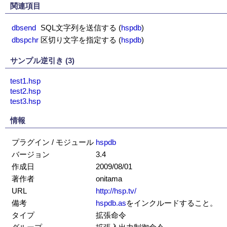
関連項目
dbsend
SQL文字列を送信する
(
hspdb
)
dbspchr
区切り文字を指定する
(
hspdb
)
サンプル逆引き (3)
test1.hsp
test2.hsp
test3.hsp
情報
プラグイン / モジュール
hspdb
バージョン
3.4
作成日
2009/08/01
著作者
onitama
URL
http://hsp.tv/
備考
hspdb.as
をインクルードすること。
タイプ
拡張命令