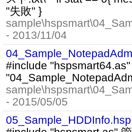
"失敗" }
sample\hspsmart\04_Sa
- 2013/11/04
04_Sample_NotepadAdm
#include "hspsmart64.as"
"04_Sample_NotepadAdm
sample\hspsmart\04_Sa
- 2015/05/05
05_Sample_HDDInfo.hsp