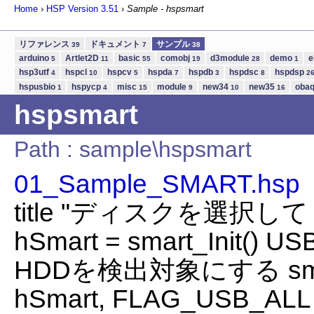
Home
›
HSP Version
3.51
›
Sample - hspsmart
リファレンス
ドキュメント
サンプル
39
7
38
arduino
Artlet2D
basic
comobj
d3module
demo
e
5
11
55
19
28
1
hsp3utf
hspcl
hspcv
hspda
hspdb
hspdsc
hspdsp
4
10
5
7
3
8
2
hspusbio
hspycp
misc
module
new34
new35
oba
1
4
15
9
10
16
hspsmart
Path : sample\hspsmart
01_Sample_SMART.hsp
title "ディスクを選択
hSmart = smart_Init()
HDDを検出対象にする smar
hSmart, FLAG_USB_ALL