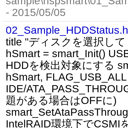
sample\hspsmart\01_Sa
- 2015/05/05
02_Sample_HDDStatus.
title "ディスクを選択し
hSmart = smart_Init()
HDDを検出対象にする smar
hSmart, FLAG_USB_ALL
IDE/ATA_PASS_THR
題がある場合はOFFに)
smart_SetAtaPassThroug
IntelRAID環境下でCS