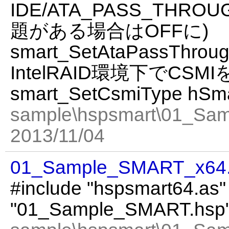
IDE/ATA_PASS_THR
題がある場合はOFFに)
smart_SetAtaPassThroug
IntelRAID環境下でCS
smart_SetCsmiType hSma
sample\hspsmart\01_Sa
2013/11/04
01_Sample_SMART_x64
#include "hspsmart64.as"
"01_Sample_SMART.hsp