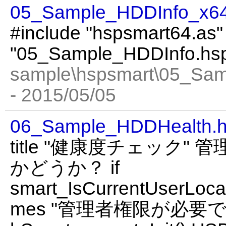
05_Sample_HDDInfo_x64
#include "hspsmart64.as"
"05_Sample_HDDInfo.hs
sample\hspsmart\05_Sa
- 2015/05/05
06_Sample_HDDHealth.
title "健康度チェック
かどうか？ if
smart_IsCurrentUserLocal
mes "管理者権限が必要です"