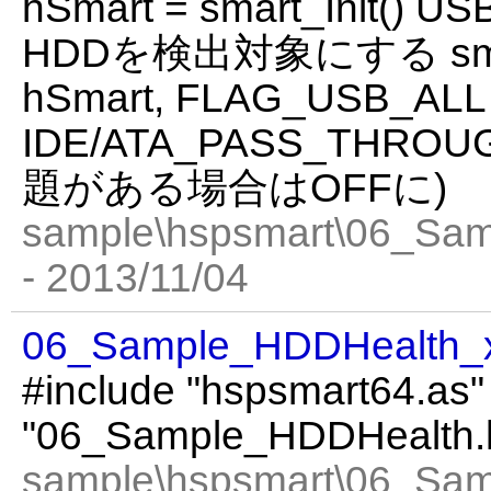
hSmart = smart_Init()
HDDを検出対象にする smar
hSmart, FLAG_USB_ALL
IDE/ATA_PASS_THR
題がある場合はOFFに)
sample\hspsmart\06_Sa
- 2013/11/04
06_Sample_HDDHealth_
#include "hspsmart64.as"
"06_Sample_HDDHealth.
sample\hspsmart\06_Sa