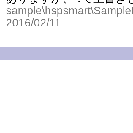
sample\hspsmart\SampleD
2016/02/11