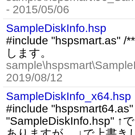
- 2015/05/06
SampleDiskInfo.hsp
#include "hspsmart.a
します。
sample\hspsmart\SampleD
2019/08/12
SampleDiskInfo_x64.hsp
#include "hspsmart64.as"
"SampleDiskInfo.hsp" ↑で
ありますが、 ↓で上書き