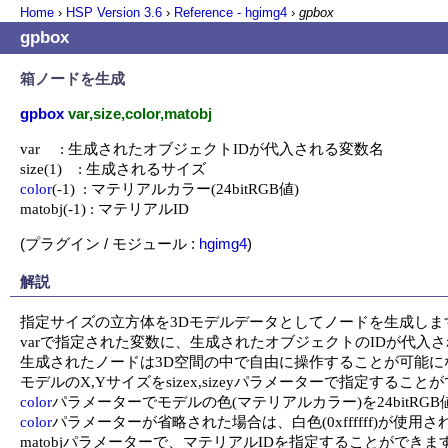
Home
›
HSP Version
3.6
›
Reference - hgimg4
›
gpbox
gpbox
箱ノードを生成
gpbox
var,size,color,matobj
var     : 生成されたオブジェクトIDが代入される変数名

color
(-1)  : マテリアルカラー(24bitRGB値)

matobj(-1) : マテリアルID
(プラグイン / モジュール :
hgimg4
)
解説
指定サイズの立方体を3Dモデルデータとしてノードを生成します
varで指定された変数に、生成されたオブジェクトのIDが代入さ
生成されたノードは3D空間の中で自由に操作することが可能にな
color
color
パラメーターが省略された場合は、白色(0xffffff)が使用さ