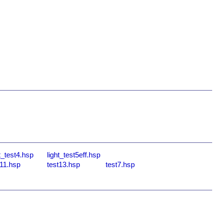
ht_test4.hsp
light_test5eff.hsp
t11.hsp
test13.hsp
test7.hsp