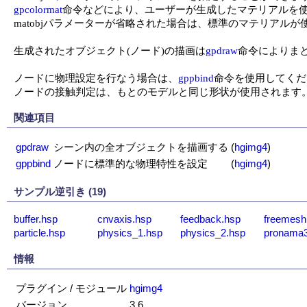
gpcolormat
命令などにより、ユーザーが生成したマテリアルを使
matobjパラメーターが省略された場合は、標準のマテリアルが
生成されたオブジェクト(ノード)の描画は
gpdraw
命令によりまと
ノードに物理設定を行なう場合は、
gppbind
命令を使用してくだ
ノードの接触判定は、もとのモデルと同じ形状が使用されます
関連項目
gpdraw
シーン内の全オブジェクトを描画する
(
hgimg4
)
gppbind
ノードに標準的な物理特性を設定
(
hgimg4
)
サンプル逆引き (19)
buffer.hsp
cnvaxis.hsp
feedback.hsp
freemesh
particle.hsp
physics_1.hsp
physics_2.hsp
pronama3
情報
プラグイン / モジュール
hgimg4
バージョン
3.6