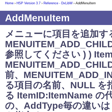
Home
›
HSP Version
3.7
›
Reference - DxLibW
›
AddMenuItem
AddMenuItem
メニューに項目を追加する( 
MENUITEM_ADD_CHIL
参照してください ) ) Item
MENUITEM_ADD_C
前、MENUITEM_ADD
る項目の名前、NULL を指
る ItemID:ItemNa
の、AddType毎の違いは 