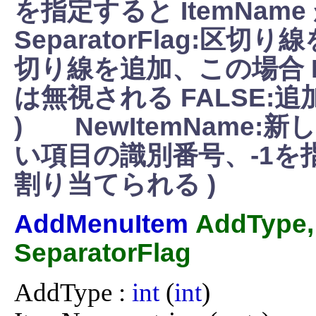
を指定すると ItemNa
SeparatorFlag:区切
切り線を追加、この場合 NewI
は無視される FALSE
) NewItemName:新
い項目の識別番号、-1
割り当てられる )
AddMenuItem
AddType,
SeparatorFlag
AddType : 
int
 (
int
)
