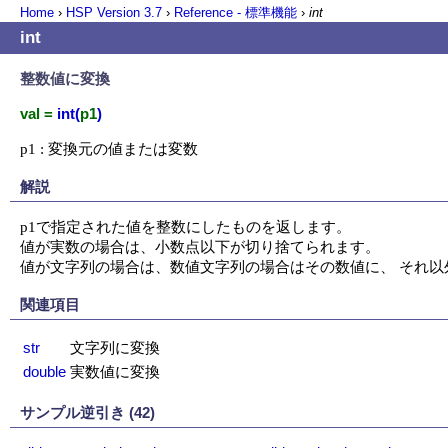
Home
›
HSP Version
3.7
›
Reference - 標準機能
›
int
int
整数値に変換
val =
int(
p1
)
p1 : 変換元の値または変数
解説
p1で指定された値を整数にしたものを返します。

値が実数の場合は、小数点以下が切り捨てられます。

値が文字列の場合は、数値文字列の場合はその数値に、 それ以
関連項目
str
文字列に変換
double
実数値に変換
サンプル逆引き (42)