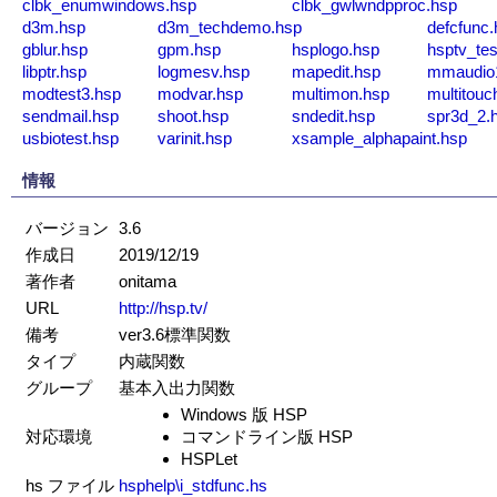
clbk_enumwindows.hsp
clbk_gwlwndpproc.hsp
d3m.hsp
d3m_techdemo.hsp
defcfunc.
gblur.hsp
gpm.hsp
hsplogo.hsp
hsptv_tes
libptr.hsp
logmesv.hsp
mapedit.hsp
mmaudio
modtest3.hsp
modvar.hsp
multimon.hsp
multitouc
sendmail.hsp
shoot.hsp
sndedit.hsp
spr3d_2.
usbiotest.hsp
varinit.hsp
xsample_alphapaint.hsp
情報
バージョン
3.6
作成日
2019/12/19
著作者
onitama
URL
http://hsp.tv/
備考
ver3.6標準関数
タイプ
内蔵関数
グループ
基本入出力関数
Windows 版 HSP
対応環境
コマンドライン版 HSP
HSPLet
hs ファイル
hsphelp\i_stdfunc.hs