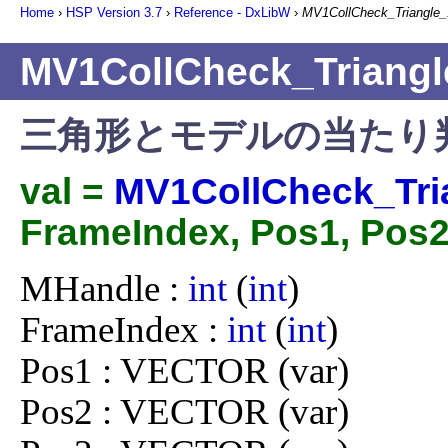
Home
›
HSP Version
3.7
›
Reference - DxLibW
›
MV1CollCheck_Triangle_
MV1CollCheck_Triangl
三角形とモデルの当たり
val =
MV1CollCheck_Tri
FrameIndex, Pos1, Pos2
MHandle : 
int
 (
int
)

FrameIndex : 
int
 (
int
)

Pos1 : VECTOR (var)

Pos2 : VECTOR (var)
