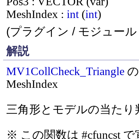
Pos3 : VECTOR (var)

MeshIndex : 
int
 (
int
)
(プラグイン / モジュール 
解説
MV1CollCheck_Triangle
 
MeshIndex

三角形とモデルの当たり判
※ この関数は #cfuncs