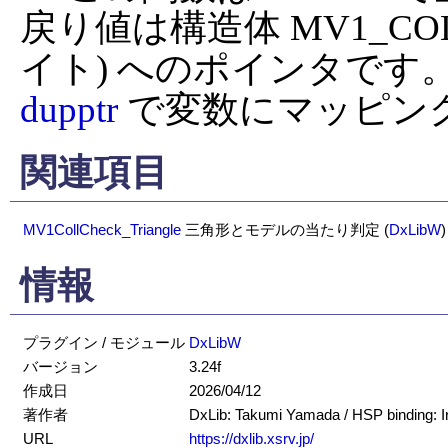
戻り値は構造体 MV1_COLL_
dupptr
 で変数にマッピン
関連項目
MV1CollCheck_Triangle
三角形とモデルの当たり判定
(
DxLibW
)
情報
プラグイン / モジュール
DxLibW
バージョン
3.24f
作成日
2026/04/12
著作者
DxLib: Takumi Yamada / HSP binding: 
URL
https://dxlib.xsrv.jp/