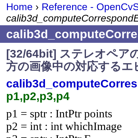
Home
›
Reference - OpenCvSh
calib3d_computeCorrespondEp
calib3d_computeCorre
[32/64bit] ステレ
方の画像中の対応するエ
calib3d_computeCorres
p1,p2,p3,p4
p1 = sptr : IntPtr points

p2 = int : int whichImage
