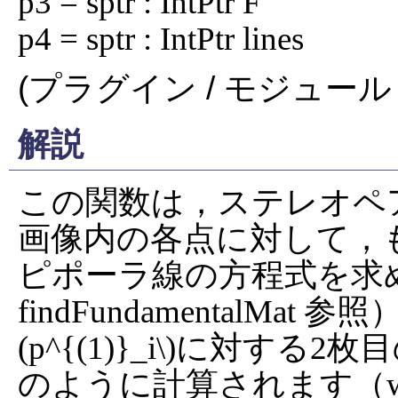
p3 = sptr : IntPtr F

p4 = sptr : IntPtr lines
(プラグイン / モジュール 
解説
この関数は，ステレオペ
画像内の各点に対して，
ピポーラ線の方程式を求
findFundamentalMa
(p^{(1)}_i\)に対する2枚
のように計算されます（whic