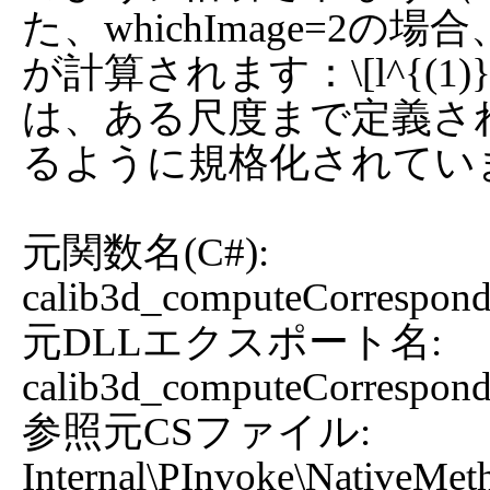
た、whichImage=2の場合、\(p
が計算されます：\[l^{(1)}_i
は、ある尺度まで定義されます。
るように規格化されていま
元関数名(C#): 
calib3d_computeCorrespondE
元DLLエクスポート名: 
calib3d_computeCorrespondE
参照元CSファイル: 
Internal\PInvoke\NativeMet