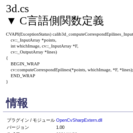
3d.cs

CVAPI(ExceptionStatus) calib3d_computeCorrespondEpilines_Input
    cv::_InputArray *points,

    int whichImage, cv::_InputArray *F,

    cv::_OutputArray *lines)

{

    BEGIN_WRAP

    cv::computeCorrespondEpilines(*points, whichImage, *F, *lines);
    END_WRAP

}

情報
プラグイン / モジュール
OpenCvSharpExtern.dll
バージョン
1.00