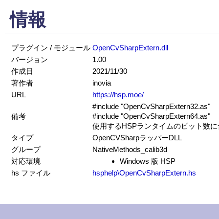
情報
プラグイン / モジュール
OpenCvSharpExtern.dll
バージョン
1.00
作成日
2021/11/30
著作者
inovia
URL
https://hsp.moe/
#include "OpenCvSharpExtern32.as"
備考
#include "OpenCvSharpExtern64.as"
使用するHSPランタイムのビット数
タイプ
OpenCVSharpラッパーDLL
グループ
NativeMethods_calib3d
対応環境
Windows 版 HSP
hs ファイル
hsphelp\OpenCvSharpExtern.hs