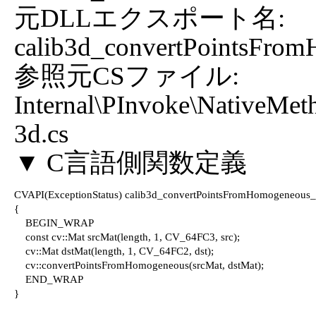
元DLLエクスポート名: 
calib3d_convertPointsFrom
参照元CSファイル: 
Internal\PInvoke\NativeMet
3d.cs

CVAPI(ExceptionStatus) calib3d_convertPointsFromHomogeneous_arra
{

    BEGIN_WRAP

    const cv::Mat srcMat(length, 1, CV_64FC3, src);

    cv::Mat dstMat(length, 1, CV_64FC2, dst);

    cv::convertPointsFromHomogeneous(srcMat, dstMat);

    END_WRAP

}
