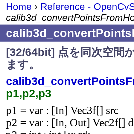
Home
›
Reference - OpenCvSh
calib3d_convertPointsFrom
calib3d_convertPoin
[32/64bit] 点を同
ます。
calib3d_convertPoint
p1,p2,p3
p1 = var : [In] Vec3f[] src

p2 = var : [In, Out] Vec2f[] ds