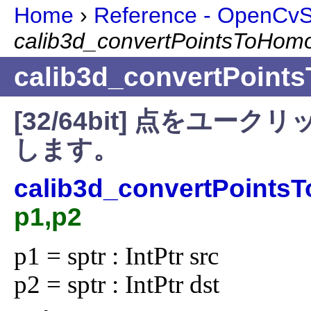
Home
›
Reference - OpenCvSh
calib3d_convertPointsToHom
calib3d_convertPoint
[32/64bit] 点をユ
します。
calib3d_convertPoints
p1,p2
p1 = sptr : IntPtr src

p2 = sptr : IntPtr dst