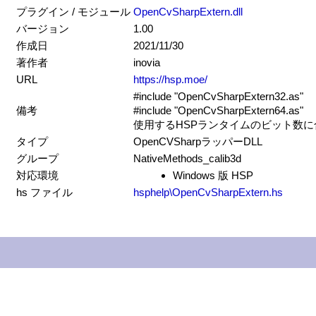
プラグイン / モジュール
OpenCvSharpExtern.dll
バージョン
1.00
作成日
2021/11/30
著作者
inovia
URL
https://hsp.moe/
#include "OpenCvSharpExtern32.as"
備考
#include "OpenCvSharpExtern64.as"
使用するHSPランタイムのビット数
タイプ
OpenCVSharpラッパーDLL
グループ
NativeMethods_calib3d
対応環境
Windows 版 HSP
hs ファイル
hsphelp\OpenCvSharpExtern.hs