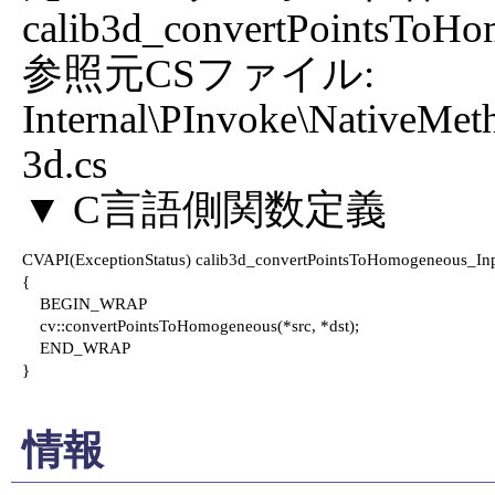
calib3d_convertPointsToHo
参照元CSファイル: 
Internal\PInvoke\NativeMet
3d.cs

CVAPI(ExceptionStatus) calib3d_convertPointsToHomogeneous_Input
{

    BEGIN_WRAP

    cv::convertPointsToHomogeneous(*src, *dst);

    END_WRAP

}

情報