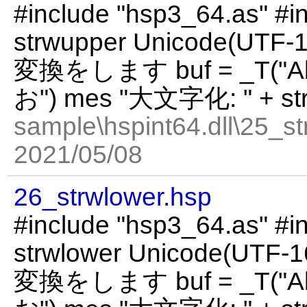
#include "hsp3_64.as" #in
strwupper Unicode(
変換をします buf = _T("
お") mes "大文字化: " + str
sample\hspint64.dll\25_st
2021/05/08
26_strwlower.hsp
#include "hsp3_64.as" #in
strwlower Unicode(
変換をします buf = _T("