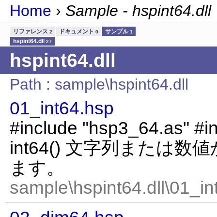
Home
›
Sample - hspint64.dll
リファレンス
ドキュメント
サンプル
2
0
1
hspint64.dll
27
hspint64.dll
Path : sample\hspint64.dll
01_int64.hsp
#include "hsp3_64.as" #in
int64() 文字列または数
ます。
sample\hspint64.dll\01_in