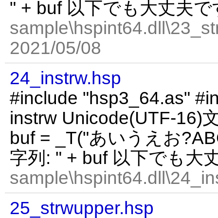
" + buf 以下でも大丈夫
sample\hspint64.dll\23_st
2021/05/08
24_instrw.hsp
#include "hsp3_64.as" #in
instrw Unicode(UT
buf = _T("あいうえお?AB
字列: " + buf 以下でも
sample\hspint64.dll\24_in
25_strwupper.hsp