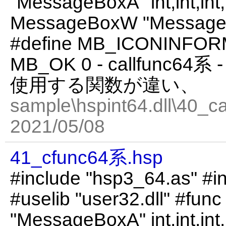
"MessageBoxA" int,int,int,
MessageBoxW "MessageBox
#define MB_ICONINFORM
MB_OK 0 - callfunc
使用する関数が違い、
sample\hspint64.dll\40_c
2021/05/08
41_cfunc64系.hsp
#include "hsp3_64.as" #in
#uselib "user32.dll" #fu
"MessageBoxA" int,int,int,