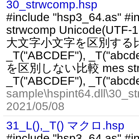
30_strwcomp.hsp
#include "hsp3_64.as" #in
strwcomp Unicode(U
大文字小文字を区別する比較 m
_T("ABCDEF"), _T("ab
を区別しない比較 mes str
_T("ABCDEF"), _T("abcdef
sample\hspint64.dll\30_s
2021/05/08
31_L(),_T() マクロ.hsp
#include "hsp3_64.as" #in