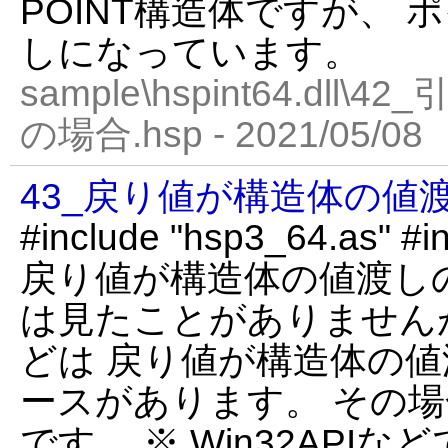
POINT構造体ですが、
しになっています。
sample\hspint64.dl
の場合.hsp - 2021/05/08
43_戻り値が構造体の値渡
#include "hsp3_64.as" #in
戻り値が構造体の値渡しの場合
は見たことがありません
どは 戻り値が構造体の
ースがあります。 その
です。 ※ Win32API