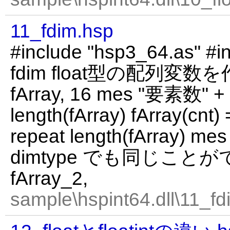
11_fdim.hsp
#include "hsp3_64.as" #in
fdim float型の配列変数を
fArray, 16 mes "要素数" + l
length(fArray) fArray(cnt) 
repeat length(fArray) mes 
dimtype でも同じことがで
fArray_2,
sample\hspint64.dll\11_fd