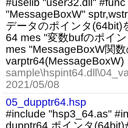
#uselib "user32.dll" #f
"MessageBoxW" sptr,wstr,
データのポインタ(64bit)を
64 mes "変数bufのポインタ: "
mes "MessageBoxW関
varptr64(MessageBoxW)
sample\hspint64.dll\04_va
2021/05/08
05_dupptr64.hsp
#include "hsp3_64.as" #in
dupptr64 ポインタ(64