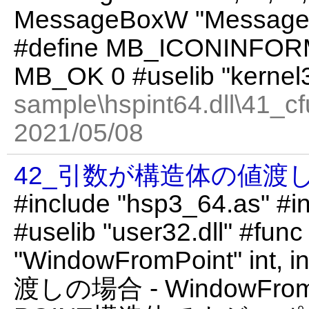
MessageBoxW "MessageBox
#define MB_ICONINFORM
MB_OK 0 #uselib "kernel3
sample\hspint64.dll\41_c
2021/05/08
42_引数が構造体の値渡し
#include "hsp3_64.as" #in
#uselib "user32.dll" #fu
"WindowFromPoint" in
渡しの場合 - WindowFr