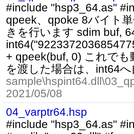
#include "hsp3_64.as" #in
qpeek、qpoke 8バ
きを行います sdim buf, 64 q
int64("9223372036854775
+ qpeek(buf, 0) 
を渡した場合は、int64
sample\hspint64.dll\03_
2021/05/08
04_varptr64.hsp
#include "hsp3_64.as" #in