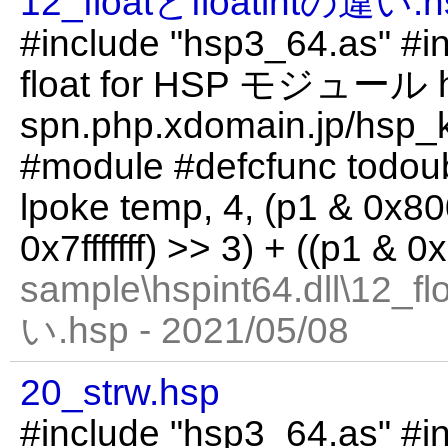
12_floatとfloatintの違い.h
#include "hsp3_64.as" #in
float for HSP モジュール h
spn.php.xdomain.jp/hsp_k
#module #defcfunc todoub
lpoke temp, 4, (p1 & 0x80
0x7fffffff) >> 3) + ((p1 & 0x7f
sample\hspint64.dll\12_f
い.hsp - 2021/05/08
20_strw.hsp
#include "hsp3_64.as" #in