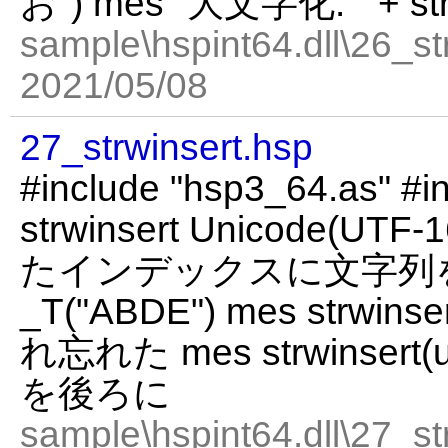
お") mes "大文字化: " + str
sample\hspint64.dll\26_st
2021/05/08
27_strwinsert.hsp
#include "hsp3_64.as" #in
strwinsert Unicode(
たインデックスに文字列を挿
_T("ABDE") mes strwinse
れ忘れた mes strwinsert(u1
を後ろに
sample\hspint64.dll\27_st