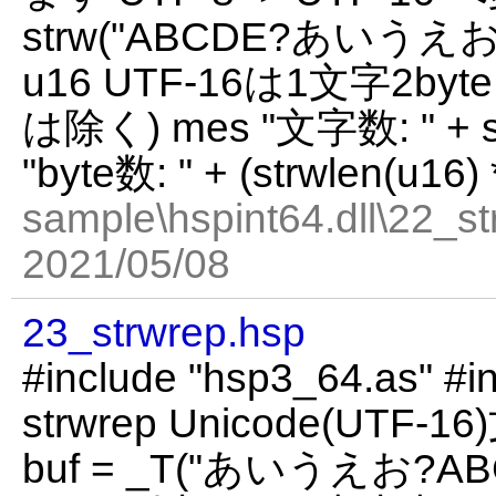
strw("ABCDE?あいうえお") 
u16 UTF-16は1文字2b
は除く) mes "文字数: " + st
"byte数: " + (strwlen(u16) 
sample\hspint64.dll\22_st
2021/05/08
23_strwrep.hsp
#include "hsp3_64.as" #in
strwrep Unicode(UT
buf = _T("あいうえお?AB