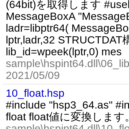
(64bit)を取得します #uselib 
MessageBoxA "MessageBoxA
ladr=libptr64( MessageBo
lptr,ladr,32 STRUCT
lib_id=wpeek(lptr,0) mes
sample\hspint64.dll\06_lib
2021/05/09
10_float.hsp
#include "hsp3_64.as" #in
float float値に変換します
sample\hspint64.dll\10_fl