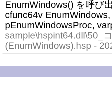
EnumWindows() を呼び出す
cfunc64v EnumWindows,
pEnumWindowsProc, varp
sample\hspint64.dll
(EnumWindows).hsp - 20