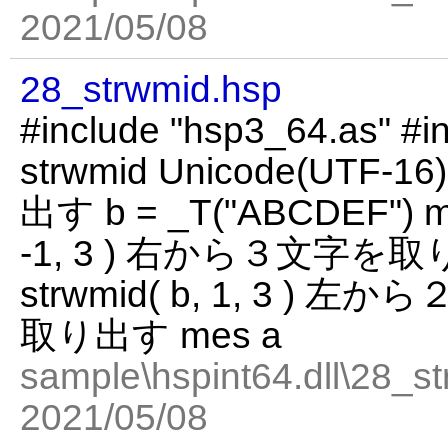
2021/05/08
28_strwmid.hsp
#include "hsp3_64.as" #in
strwmid Unicode(U
出す b = _T("ABCDEF") mes
-1, 3 ) 右から３文字を取り
strwmid( b, 1, 3 
取り出す mes a
sample\hspint64.dll\28_st
2021/05/08