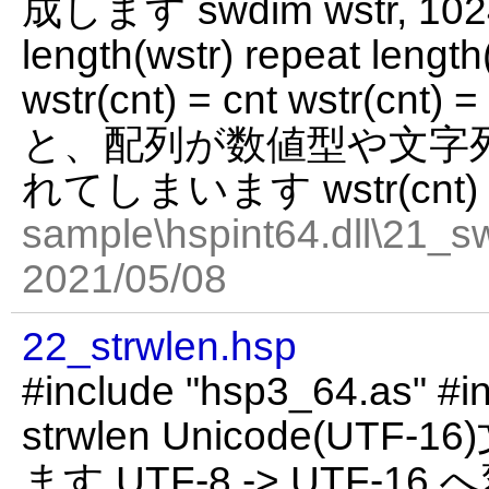
成します swdim wstr, 102
length(wstr) repeat leng
wstr(cnt) = cnt wstr(cnt
と、配列が数値型や文字列型
れてしまいます wstr(cnt) = 
sample\hspint64.dll\21_s
2021/05/08
22_strwlen.hsp
#include "hsp3_64.as" #in
strwlen Unicode(UT
ます UTF-8 -> UTF-16 