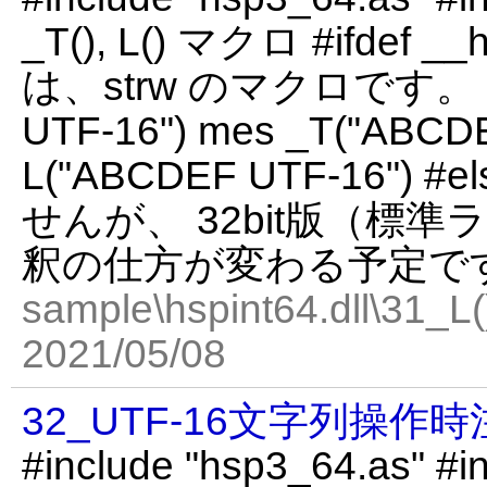
_T(), L() マクロ #ifdef
は、strw のマクロです。 me
UTF-16") mes _T("ABCD
L("ABCDEF UTF-16")
せんが、 32bit版（標
釈の仕方が変わる予定で
sample\hspint64.dll\31_
2021/05/08
32_UTF-16文字列操作時
#include "hsp3_64.as" #in