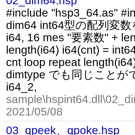
02_dim64.hsp
#include "hsp3_64.as" #in
dim64 int64型の配列変
i64, 16 mes "要素数" + leng
length(i64) i64(cnt) = in
cnt loop repeat length(i64
dimtype でも同じことがで
i64_2,
sample\hspint64.dll\02_d
2021/05/08
03_qpeek、qpoke.hsp