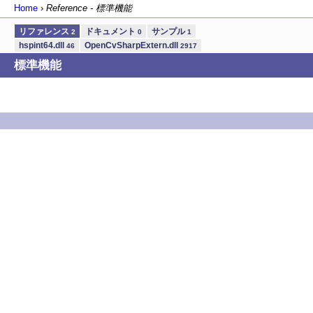
Home
›
Reference - 標準機能
リファレンス
ドキュメント
サンプル
2
0
1
hspint64.dll
OpenCvSharpExtern.dll
46
2917
標準機能