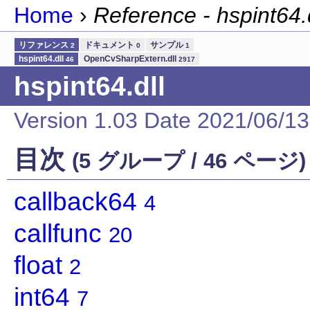
Home
›
Reference - hspint64.d
リファレンス
ドキュメント
サンプル
2
0
1
hspint64.dll
OpenCvSharpExtern.dll
46
2917
hspint64.dll
Version 1.03 Date 2021/06/13
目次
(5 グループ / 46 ページ)
callback64
4
callfunc
20
float
2
int64
7