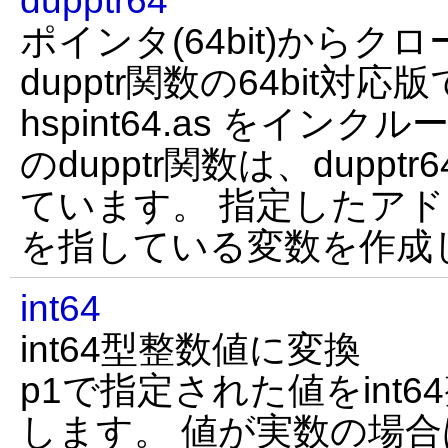
dupptr64
ポインタ(64bit)からク
dupptr関数の64bit対
hspint64.as をイン
のdupptr関数は、dupp
ています。 指定したアドレス
を指している変数を作成
int64
int64型整数値に変換
p1で指定された値をint
します。 値が実数の場