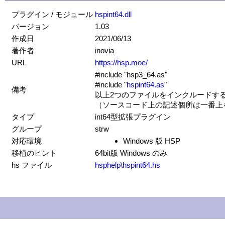
プラグイン / モジュール
hspint64.dll
バージョン
1.03
作成日
2021/06/13
著作者
inovia
URL
https://hsp.moe/
#include "hsp3_64.as"
#include "
hspint64.as
"
備考
以上2つのファイルをインクルードす
（ソースコード上の記述個所は一番上
タイプ
int64型拡張プラグイン
グループ
strw
対応環境
Windows 版 HSP
移植のヒント
64bit版 Windows のみ
hs ファイル
hsphelp\hspint64.hs