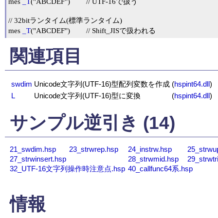
mes 
_T
("ABCDEF")	// UTF-16で扱う

// 32bitランタイム(標準ランタイム)

mes 
_T
("ABCDEF")	// Shift_JISで扱われる
関連項目
swdim
Unicode文字列(UTF-16)型配列変数を作成
(
hspint64.dll
)
L
Unicode文字列(UTF-16)型に変換
(
hspint64.dll
)
サンプル逆引き (14)
21_swdim.hsp
23_strwrep.hsp
24_instrw.hsp
25_strwu
27_strwinsert.hsp
28_strwmid.hsp
29_strwtr
32_UTF-16文字列操作時注意点.hsp
40_callfunc64系.hsp
情報