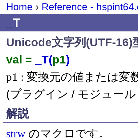
Home
›
Reference - hspint64.d
_T
Unicode文字列(UTF-1
val =
_T(
p1
)
p1 : 変換元の値または変
(プラグイン / モジュール 
解説
strw
 のマクロです。
