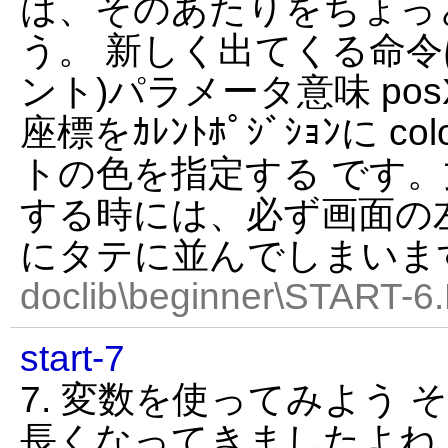
は、そのあたりをちょっ
う。 新しく出てくる命令
ント)パラメータ意味 po
座標をｶﾚﾝﾄﾎﾟｼﾞｼｮﾝに c
トの色を指定する です
する時には、必ず画面の
にタテに並んでしまいま
doclib\beginner\START-6
start-7
7. 変数を使ってみよう
長くなってきましたよね