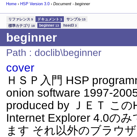
Home
›
HSP Version
3.0
›
Document - beginner
リファレンス
ドキュメント
サンプル
9
3
15
beginner
hsed3
標準カテゴリ
13
3
18
beginner
Path : doclib\beginner
cover
ＨＳＰ入門 HSP programming
onion software 1997-2005
produced by ＪＥＴ このHT
Internet Explorer 
ます それ以外のブラウザ