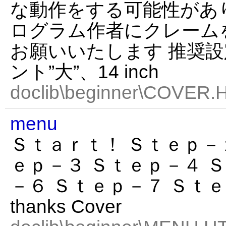
な動作をする可能性があ
ログラム作者にクレーム
お願いいたします 推奨設
ント”大”、14 inch
doclib\beginner\COVER.
menu
Ｓｔａｒｔ！ Ｓｔｅｐ－
ｅｐ－３ Ｓｔｅｐ－４ 
－６ Ｓｔｅｐ－７ Ｓｔｅｐ－８
thanks Cover