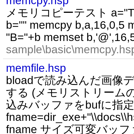
memcpy.hsp
メモリコピーテスト a="TE
b="" memcpy b,a,16,0,5 
"B="+b memset b,'@',16,
sample\basic\memcpy.hsp
memfile.hsp
bloadで読み込んだ画像デ
する (メモリストリームの例) 
込みバッファをbufに指
fname=dir_exe+"\\docs\\hs
fname サイズ可変バッ