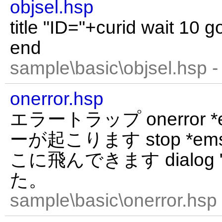
objsel.hsp
title "ID="+curid wait 10 
end
sample\basic\objsel.hsp 
onerror.hsp
エラートラップ onerror *e
ーが起こります stop *
こに飛んできます dialo
た。
sample\basic\onerror.hsp