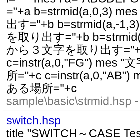
="+a b=strmid(a,0,3
出す="+b b=strmid(a,-
を取り出す="+b b=strmid(
から３文字を取り出す="+b 
c=instr(a,0,"FG") 
所="+c c=instr(a,0,"A
ある場所="+c
sample\basic\strmid.hsp 
switch.hsp
title "SWITCH～CASE Test