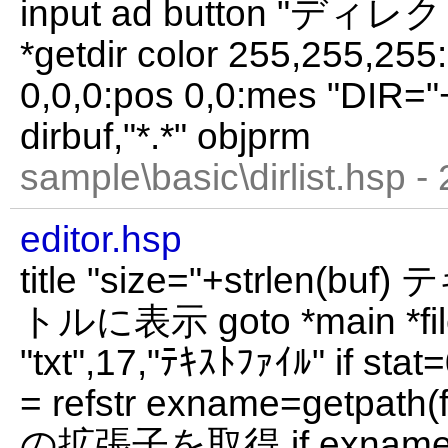
input ad button "ディ
*getdir color 255,255,255
0,0,0:pos 0,0:mes "DIR="+d
dirbuf,"*.*" objprm
sample\basic\dirlist.hsp -
editor.hsp
title "size="+strlen
トルに表示 goto *main *file
"txt",17,"ﾃｷｽﾄﾌｧｲﾙ" if sta
= refstr exname=getpa
の拡張子を取得 if exname=""