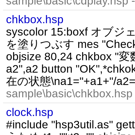
sample\basic\cdplay.hsp 
chkbox.hsp
syscolor 15:boxf
を塗りつぶす mes "Check bo
objsize 80,24 chkbox "
a2",a2 button "OK",*chk
在の状態\na1="+a1+"/a2="+
sample\basic\chkbox.hsp 
clock.hsp
#include "hsp3util.as" ge