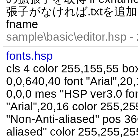
張子がなければ.txtを追加 note
fname
sample\basic\editor.hsp -
fonts.hsp
cls 4 color 255,155,55 bo
0,0,640,40 font "Arial",20
0,0,0 mes "HSP ver3.0 font
"Arial",20,16 color 255,2
"Non-Anti-aliased" pos 36
aliased" color 255,255,25