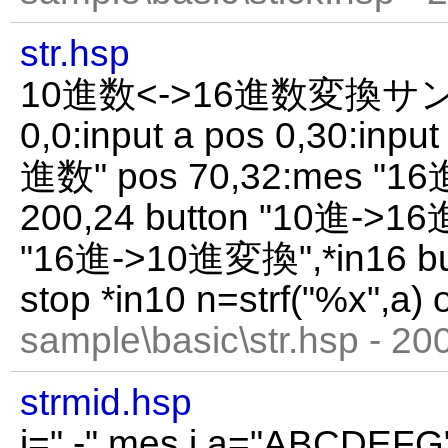
str.hsp
10進数<->16進数変換サンプル
0,0:input a pos 0,30:inpu
進数" pos 70,32:mes "16進
200,24 button "10進->16
"16進->10進変換",*in16 bu
stop *in10 n=strf("%x",a) 
sample\basic\str.hsp - 20
strmid.hsp
i=" -" mes i a="ABCD