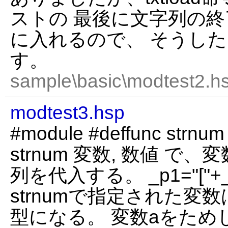
ストの 最後に文字列の終
に入れるので、 そうし
す。
sample\basic\modtest2.hs
modtest3.hsp
#module #deffunc strnum 
strnum 変数, 数値 で
列を代入する。 _p1="["+_p2+"
strnumで指定された変
型になる。 変数aをためし