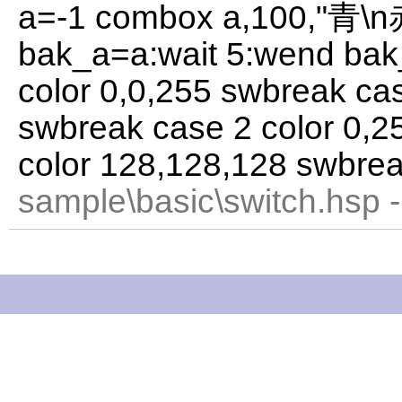
a=-1 combox a,100,"青\n
bak_a=a:wait 5:wend bak
color 0,0,255 swbreak cas
swbreak case 2 color 0,2
color 128,128,128 swbre
sample\basic\switch.hsp 