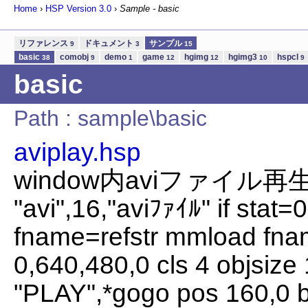
Home
›
HSP Version
3.0
›
Sample - basic
リファレンス
ドキュメント
サンプル
9
3
15
basic
comobj
demo
game
hgimg
hgimg3
hspcl
38
9
1
12
12
10
9
basic
Path : sample\basic
aviplay.hsp
window内aviファイル再生
"avi",16,"aviﾌｧｲﾙ" if stat=
fname=refstr mmload fna
0,640,480,0 cls 4 objsize
"PLAY",*gogo pos 160,0 b