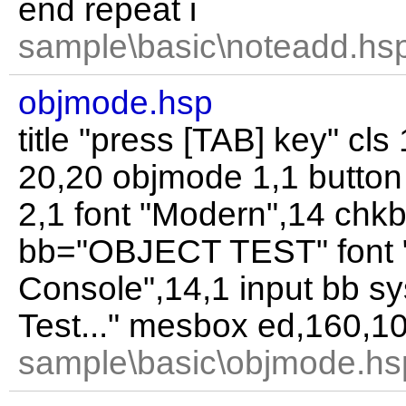
end repeat i
sample\basic\noteadd.hsp
objmode.hsp
title "press [TAB] key" cl
20,20 objmode 1,1 butto
2,1 font "Modern",14 chk
bb="OBJECT TEST" font 
Console",14,1 input bb s
Test..." mesbox ed,160,10
sample\basic\objmode.hs