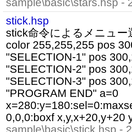
sample\basic\stars.hsp -
stick.hsp
stick命令によるメニュー選
color 255,255,255 pos 3
"SELECTION-1" pos 300
"SELECTION-2" pos 300
"SELECTION-3" pos 300
"PROGRAM END" a=0
x=280:y=180:sel=0:maxse
0,0,0:boxf x,y,x+20,y+20
sample\basic\stick.hsp - 