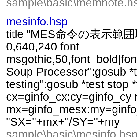
sample\basic\memnote.hs
mesinfo.hsp
title "MES命令の表示範囲取
0,640,240 font
msgothic,50,font_bold|fon
Soup Processor":gosub *t
testing":gosub *test stop *
cx=ginfo_cx:cy=ginfo_cy
mx=ginfo_mesx:my=ginf
"SX="+mx+"/SY="+my
sample\basic\mesinfo.hsp