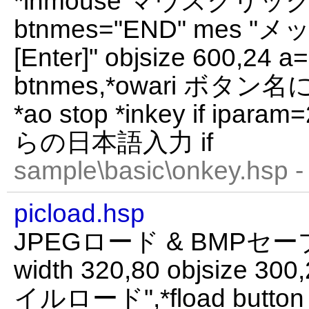
*inmouse マウスクリ
btnmes="END" mes
[Enter]" objsize 600,24 a=
btnmes,*owari ボ
*ao stop *inkey if iparam
らの日本語入力 if
sample\basic\onkey.hsp -
picload.hsp
JPEGロード & BMP
width 320,80 objsize 3
イルロード",*fload button