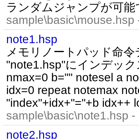
ランダムジャンプが可能
sample\basic\mouse.hsp 
note1.hsp
メモリノートパッド命令
"note1.hsp"にイン
nmax=0 b="" notesel a no
idx=0 repeat notemax note
"index"+idx+"="+b idx++ l
sample\basic\note1.hsp -
note2.hsp