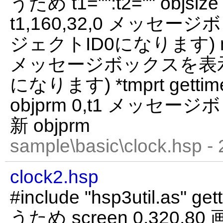
うため t1="":t2="" objsize
t1,160,32,0 メッセー
ジェクトID0になります) mesb
メッセージボックスを表示
になります) *tmprt gettimest
objprm 0,t1 メッセ
新 objprm
sample\basic\clock.hsp -
clock2.hsp
#include "hsp3util.as" ge
うため screen 0,320,8