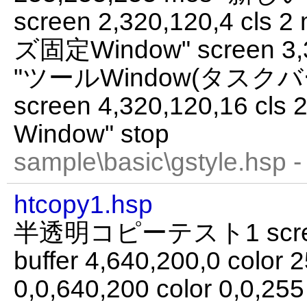
screen 2,320,120,4 cl
ズ固定Window" screen 3,32
"ツールWindow(タスク
screen 4,320,120,16 c
Window" stop
sample\basic\gstyle.hsp 
htcopy1.hsp
半透明コピーテスト1 screen
buffer 4,640,200,0 color 2
0,0,640,200 color 0,0,25