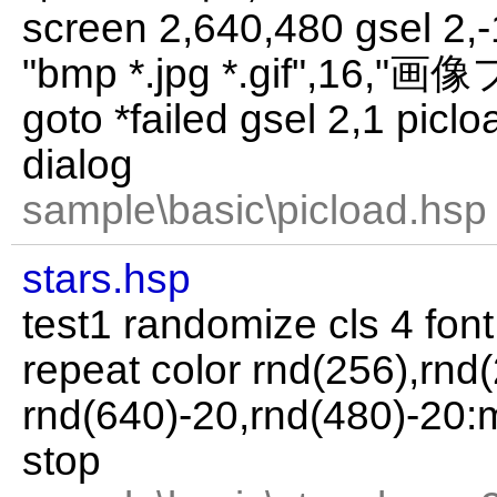
screen 2,640,480 gsel 2,-1
"bmp *.jpg *.gif",16,"画像
goto *failed gsel 2,1 piclo
dialog
sample\basic\picload.hsp
stars.hsp
test1 randomize cls 4 
repeat color rnd(256),rnd
rnd(640)-20,rnd(480)-20:
stop