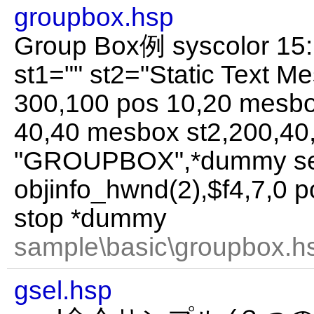
groupbox.hsp
Group Box例 syscolor 15:
st1="" st2="Static Text Me
300,100 pos 10,20 mesbo
40,40 mesbox st2,200,40,
"GROUPBOX",*dummy s
objinfo_hwnd(2),$f4,7,0 p
stop *dummy
sample\basic\groupbox.hs
gsel.hsp