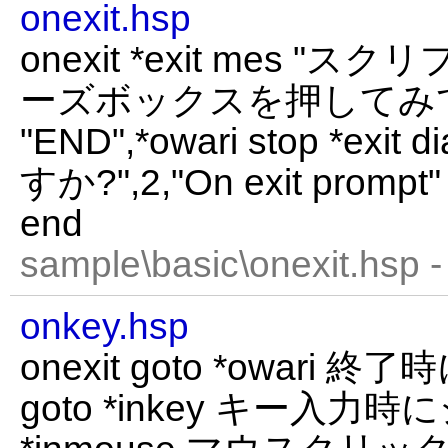
onexit.hsp
onexit *exit mes 
ーズボックスを押してみてくだ
"END",*owari stop *ex
すか?",2,"On exit prompt" i
end
sample\basic\onexit.hsp 
onkey.hsp
onexit goto *owari 
goto *inkey キー入力時にジ