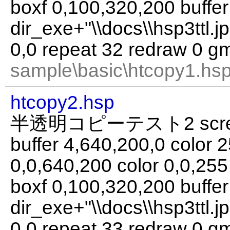
boxf 0,100,320,200 buffer
dir_exe+"\\docs\\hsp3ttl.jp
0,0 repeat 32 redraw 0 g
sample\basic\htcopy1.hsp
htcopy2.hsp
半透明コピーテスト2 screen
buffer 4,640,200,0 color 2
0,0,640,200 color 0,0,25
boxf 0,100,320,200 buffer
dir_exe+"\\docs\\hsp3ttl.jp
0,0 repeat 33 redraw 0 g