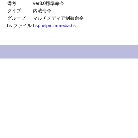
備考
ver3.0標準命令
タイプ
内蔵命令
グループ
マルチメディア制御命令
hs ファイル
hsphelp\i_mmedia.hs