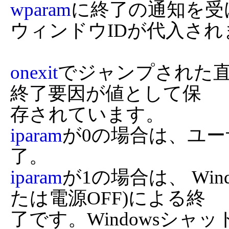
wparam
に終了の通知を受け
ウィンドウIDが代入され
onexit
でジャンプされた
終了要因が値として保

iparam
が0の場合は、ユ
iparam
が1の場合は、 Wi
たは電源OFF)による終

了です。Windowsシ