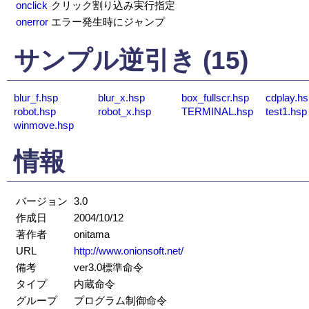
onclick
クリック割り込み実行指定
onerror
エラー発生時にジャンプ
サンプル逆引き (15)
blur_f.hsp
blur_x.hsp
box_fullscr.hsp
cdplay.hs
robot.hsp
robot_x.hsp
TERMINAL.hsp
test1.hsp
winmove.hsp
情報
バージョン
3.0
作成日
2004/10/12
著作者
onitama
URL
http://www.onionsoft.net/
備考
ver3.0標準命令
タイプ
内蔵命令
グループ
プログラム制御命令