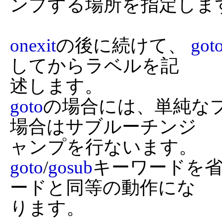
ンプする場所を指定します
onexit
の後に続けて、 
got
してからラベルを記

goto
の場合には、単純な
場合はサブルーチンジ

goto
/
gosub
キーワードを
ードと同等の動作にな

ります。
