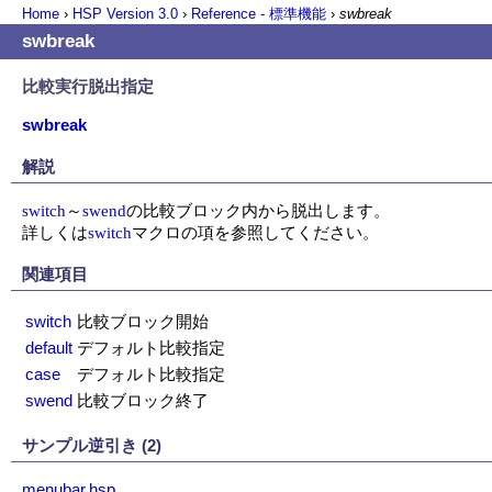
Home
›
HSP Version
3.0
›
Reference - 標準機能
›
swbreak
swbreak
比較実行脱出指定
swbreak
解説
switch
～
swend
の比較ブロック内から脱出します。

詳しくは
switch
マクロの項を参照してください。
関連項目
switch
比較ブロック開始
default
デフォルト比較指定
case
デフォルト比較指定
swend
比較ブロック終了
サンプル逆引き (2)
menubar.hsp