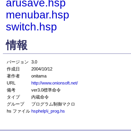
arusave.hsp
menubar.hsp
switch.hsp
情報
バージョン
3.0
作成日
2004/10/12
著作者
onitama
URL
http://www.onionsoft.net/
備考
ver3.0標準命令
タイプ
内蔵命令
グループ
プログラム制御マクロ
hs ファイル
hsphelp\i_prog.hs