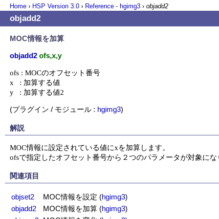
Home
›
HSP Version
3.0
›
Reference - hgimg3
›
objadd2
objadd2
MOC情報を加算
objadd2
ofs,x,y
ofs : MOCのオフセット番号

x   : 加算する値

y   : 加算する値2
(プラグイン / モジュール :
hgimg3
)
解説
MOC情報に設定されている値にxを加算します。

ofsで指定したオフセット番号から２つのパラメータが対象にな
関連項目
objset2
MOC情報を設定
(
hgimg3
)
objadd2
MOC情報を加算
(
hgimg3
)