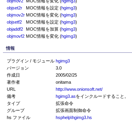
objmov2
MOC情報を変化
(
hgimg3
)
objset2r
MOC情報を設定
(
hgimg3
)
objmov2r
MOC情報を変化
(
hgimg3
)
objsetf2
MOC情報を設定
(
hgimg3
)
objaddf2
MOC情報を加算
(
hgimg3
)
objmovf2
MOC情報を変化
(
hgimg3
)
情報
プラグイン / モジュール
hgimg3
バージョン
3.0
作成日
2005/02/25
著作者
onitama
URL
http://www.onionsoft.net/
備考
hgimg3.as
をインクルードすること。
タイプ
拡張命令
グループ
拡張画面制御命令
hs ファイル
hsphelp\hgimg3.hs