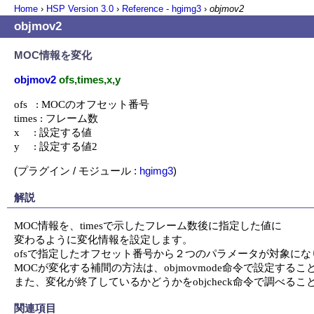
Home
›
HSP Version
3.0
›
Reference - hgimg3
›
objmov2
objmov2
MOC情報を変化
objmov2
ofs,times,x,y
ofs   : MOCのオフセット番号

times : フレーム数

x     : 設定する値

y     : 設定する値2
(プラグイン / モジュール :
hgimg3
)
解説
MOC情報を、timesで示したフレーム数後に指定した値に

変わるように変化情報を設定します。

ofsで指定したオフセット番号から２つのパラメータが対象にな
MOCが変化する補間の方法は、objmovmode命令で設定するこ
また、変化が終了しているかどうかをobjcheck命令で調べる
関連項目